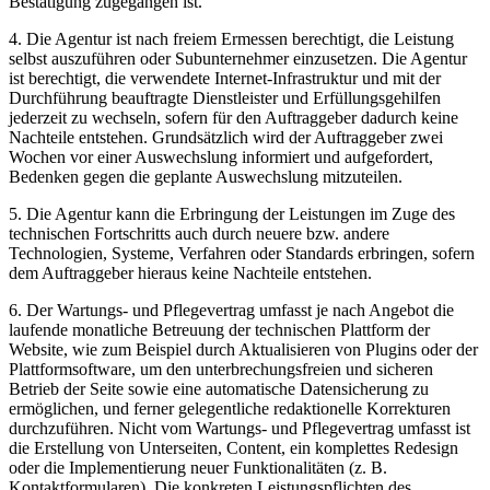
Bestätigung zugegangen ist.
4. Die Agentur ist nach freiem Ermessen berechtigt, die Leistung
selbst auszuführen oder Subunternehmer einzusetzen. Die Agentur
ist berechtigt, die verwendete Internet-Infrastruktur und mit der
Durchführung beauftragte Dienstleister und Erfüllungsgehilfen
jederzeit zu wechseln, sofern für den Auftraggeber dadurch keine
Nachteile entstehen. Grundsätzlich wird der Auftraggeber zwei
Wochen vor einer Auswechslung informiert und aufgefordert,
Bedenken gegen die geplante Auswechslung mitzuteilen.
5. Die Agentur kann die Erbringung der Leistungen im Zuge des
technischen Fortschritts auch durch neuere bzw. andere
Technologien, Systeme, Verfahren oder Standards erbringen, sofern
dem Auftraggeber hieraus keine Nachteile entstehen.
6. Der Wartungs- und Pflegevertrag umfasst je nach Angebot die
laufende monatliche Betreuung der technischen Plattform der
Website, wie zum Beispiel durch Aktualisieren von Plugins oder der
Plattformsoftware, um den unterbrechungsfreien und sicheren
Betrieb der Seite sowie eine automatische Datensicherung zu
ermöglichen, und ferner gelegentliche redaktionelle Korrekturen
durchzuführen. Nicht vom Wartungs- und Pflegevertrag umfasst ist
die Erstellung von Unterseiten, Content, ein komplettes Redesign
oder die Implementierung neuer Funktionalitäten (z. B.
Kontaktformularen). Die konkreten Leistungspflichten des