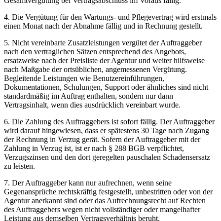
Gesamtvergütung bei Vertragsabschluss im Voraus fällig.
4. Die Vergütung für den Wartungs- und Pflegevertrag wird erstmals
einen Monat nach der Abnahme fällig und in Rechnung gestellt.
5. Nicht vereinbarte Zusatzleistungen vergütet der Auftraggeber
nach den vertraglichen Sätzen entsprechend des Angebots,
ersatzweise nach der Preisliste der Agentur und weiter hilfsweise
nach Maßgabe der ortsüblichen, angemessenen Vergütung.
Begleitende Leistungen wie Benutzereinführungen,
Dokumentationen, Schulungen, Support oder ähnliches sind nicht
standardmäßig im Auftrag enthalten, sondern nur dann
Vertragsinhalt, wenn dies ausdrücklich vereinbart wurde.
6. Die Zahlung des Auftraggebers ist sofort fällig. Der Auftraggeber
wird darauf hingewiesen, dass er spätestens 30 Tage nach Zugang
der Rechnung in Verzug gerät. Sofern der Auftraggeber mit der
Zahlung in Verzug ist, ist er nach § 288 BGB verpflichtet,
Verzugszinsen und den dort geregelten pauschalen Schadensersatz
zu leisten.
7. Der Auftraggeber kann nur aufrechnen, wenn seine
Gegenansprüche rechtskräftig festgestellt, unbestritten oder von der
Agentur anerkannt sind oder das Aufrechnungsrecht auf Rechten
des Auftraggebers wegen nicht vollständiger oder mangelhafter
Leistung aus demselben Vertragsverhältnis beruht.